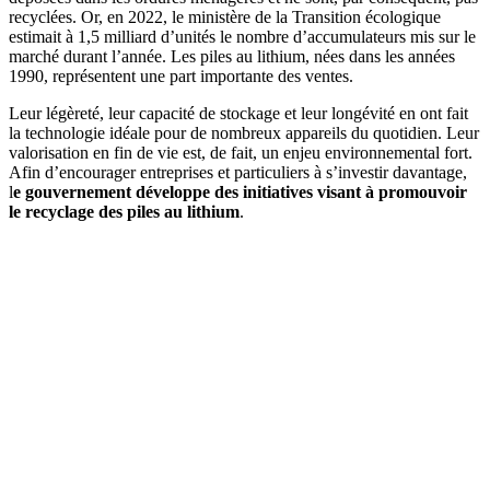
recyclées. Or, en 2022, le ministère de la Transition écologique
estimait à 1,5 milliard d’unités le nombre d’accumulateurs mis sur le
marché durant l’année. Les piles au lithium, nées dans les années
1990, représentent une part importante des ventes.
Leur légèreté, leur capacité de stockage et leur longévité en ont fait
la technologie idéale pour de nombreux appareils du quotidien. Leur
valorisation en fin de vie est, de fait, un enjeu environnemental fort.
Afin d’encourager entreprises et particuliers à s’investir davantage,
l
e gouvernement développe des initiatives visant à promouvoir
le recyclage des piles au lithium
.
Communiquer sur les enjeux du recyclage des piles au lithium
Depuis janvier 2022, le ministère de la Transition écologique a
développé
l’info-tri
. L’objectif de cette action de communication est
de faciliter le tri grâce à la mise en place d’une signalétique simple.
Des pictogrammes spécifiant la destination en fin de vie sont
apposés soit directement sur le produit, soit sur son emballage. Le
Triman indique s’il peut être trié, tandis que la signalétique précise
où déposer chaque partie (déchetteries, bacs de tri au couvercle
jaune, bleu, vert ou noir et magasins).