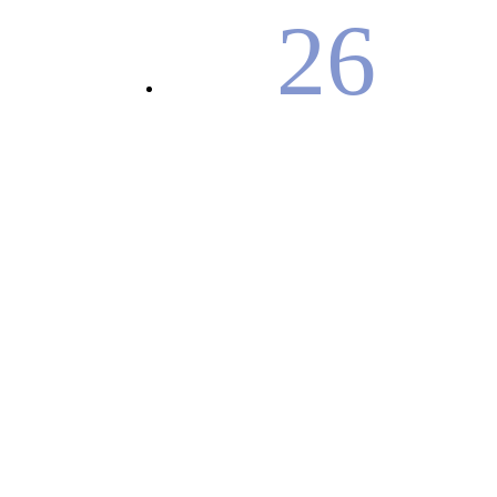
26
ANNÉES D’EXPERTISE
6336
TONNES COLLECTÉES EN 2024
4130
ADHÉRENTS
33349