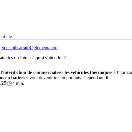
'article
Sensibilisation
Réglementation
atteries du futur : à quoi s'attendre ?
c
l’interdiction de commercialiser les véhicules thermiques
à l’horiz
ns en batteries
vont devenir très importants. Cependant, il...
/25
4 min.