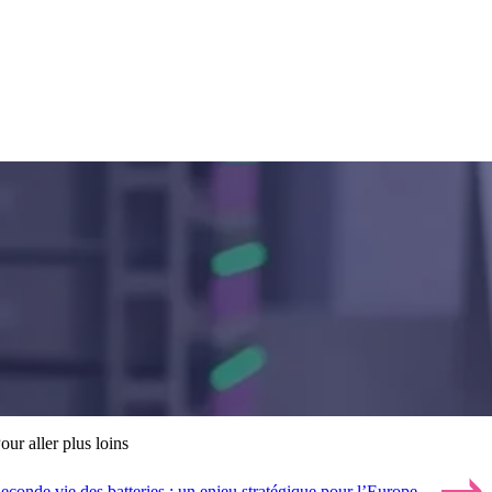
our aller plus loins
econde vie des batteries : un enjeu stratégique pour l’Europe