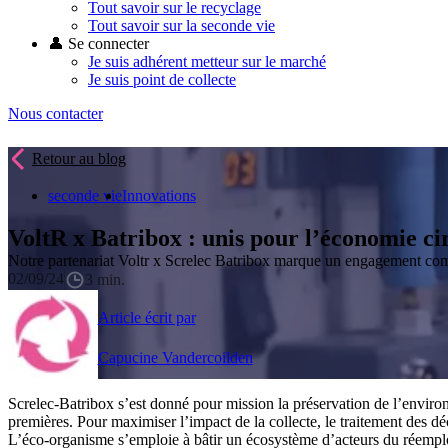
Tout savoir sur le recyclage
Tout savoir sur la seconde vie
👤 Se connecter
Je suis adhérent metteur sur le marché
Je suis point de collecte
Nous contacter
Retour au blog
seconde vie
Innovations
VoltR x Batribox : unis pour l’économie ci
Notre partenariat Voltr x Screlec Batribox marque un engagement com
02/09/24
3 min.
Article écrit par
Capucine Vandercoilden
Screlec-Batribox s’est donné pour mission la préservation de l’environ
premières. Pour maximiser l’impact de la collecte, le traitement des déc
L’éco-organisme s’emploie à bâtir un écosystème d’acteurs du réemploi