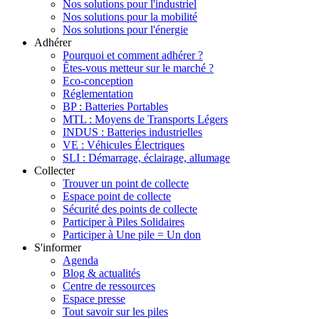
Nos solutions pour l'industriel
Nos solutions pour la mobilité
Nos solutions pour l'énergie
Adhérer
Pourquoi et comment adhérer ?
Êtes-vous metteur sur le marché ?
Eco-conception
Réglementation
BP : Batteries Portables
MTL : Moyens de Transports Légers
INDUS : Batteries industrielles
VE : Véhicules Électriques
SLI : Démarrage, éclairage, allumage
Collecter
Trouver un point de collecte
Espace point de collecte
Sécurité des points de collecte
Participer à Piles Solidaires
Participer à Une pile = Un don
S'informer
Agenda
Blog & actualités
Centre de ressources
Espace presse
Tout savoir sur les piles