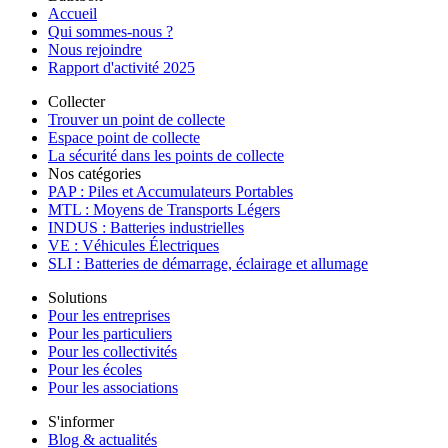
Accueil
Qui sommes-nous ?
Nous rejoindre
Rapport d'activité 2025
Collecter
Trouver un point de collecte
Espace point de collecte
La sécurité dans les points de collecte
Nos catégories
PAP : Piles et Accumulateurs Portables
MTL : Moyens de Transports Légers
INDUS : Batteries industrielles
VE : Véhicules Électriques
SLI : Batteries de démarrage, éclairage et allumage
Solutions
Pour les entreprises
Pour les particuliers
Pour les collectivités
Pour les écoles
Pour les associations
S'informer
Blog & actualités