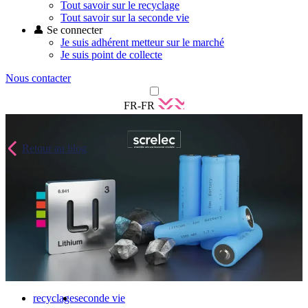
Tout savoir sur le recyclage
Tout savoir sur la seconde vie
👤 Se connecter
Je suis adhérent metteur sur le marché
Je suis point de collecte
Nous contacter
FR-FR
Retour au blog
recyclage
seconde vie